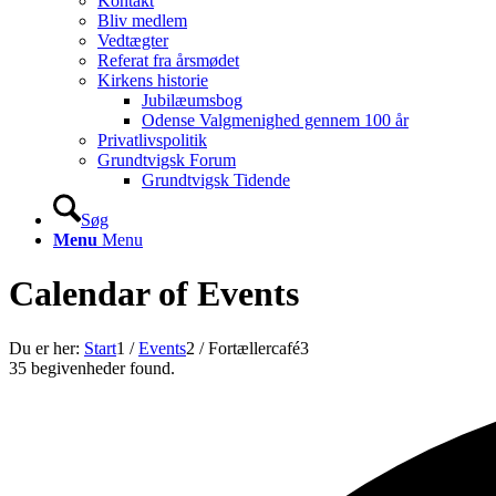
Kontakt
Bliv medlem
Vedtægter
Referat fra årsmødet
Kirkens historie
Jubilæumsbog
Odense Valgmenighed gennem 100 år
Privatlivspolitik
Grundtvigsk Forum
Grundtvigsk Tidende
Søg
Menu
Menu
Calendar of Events
Du er her:
Start
1
/
Events
2
/
Fortællercafé
3
35 begivenheder found.