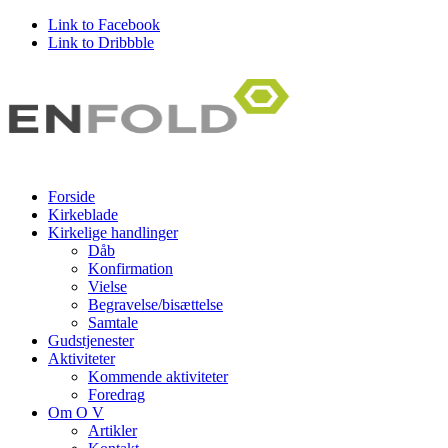
Link to Facebook
Link to Dribbble
Forside
Kirkeblade
Kirkelige handlinger
Dåb
Konfirmation
Vielse
Begravelse/bisættelse
Samtale
Gudstjenester
Aktiviteter
Kommende aktiviteter
Foredrag
Om O V
Artikler