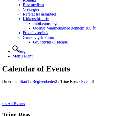
Kontakt
Bliv medlem
Vedtægter
Referat fra årsmødet
Kirkens historie
Jubilæumsbog
Odense Valgmenighed gennem 100 år
Privatlivspolitik
Grundtvigsk Forum
Grundtvigsk Tidende
Søg
Menu
Menu
Calendar of Events
Du er her:
Start
1
/
Begivenheder
2
/
Trine Ross
/
Events
3
<< All Events
Trine Ross