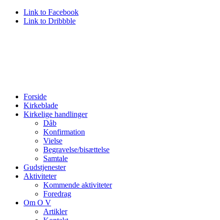
Link to Facebook
Link to Dribbble
Forside
Kirkeblade
Kirkelige handlinger
Dåb
Konfirmation
Vielse
Begravelse/bisættelse
Samtale
Gudstjenester
Aktiviteter
Kommende aktiviteter
Foredrag
Om O V
Artikler