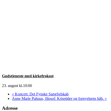
Gudstjeneste med kirkefrokost
23. august kl.10:00
«
Koncert. Det Fynske SangSelskab
Anne Marie Pahuus, filosof: Krisetider og fornyelsens håb.
»
Adresse