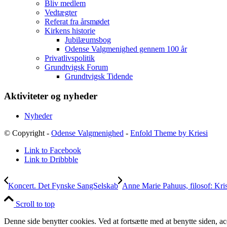
Bliv medlem
Vedtægter
Referat fra årsmødet
Kirkens historie
Jubilæumsbog
Odense Valgmenighed gennem 100 år
Privatlivspolitik
Grundtvigsk Forum
Grundtvigsk Tidende
Aktiviteter og nyheder
Nyheder
© Copyright -
Odense Valgmenighed
-
Enfold Theme by Kriesi
Link to Facebook
Link to Dribbble
Koncert. Det Fynske SangSelskab
Anne Marie Pahuus, filosof: Kris
Scroll to top
Denne side benytter cookies. Ved at fortsætte med at benytte siden, ac