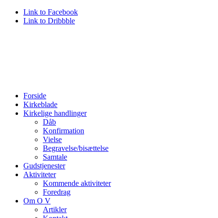
Link to Facebook
Link to Dribbble
Forside
Kirkeblade
Kirkelige handlinger
Dåb
Konfirmation
Vielse
Begravelse/bisættelse
Samtale
Gudstjenester
Aktiviteter
Kommende aktiviteter
Foredrag
Om O V
Artikler