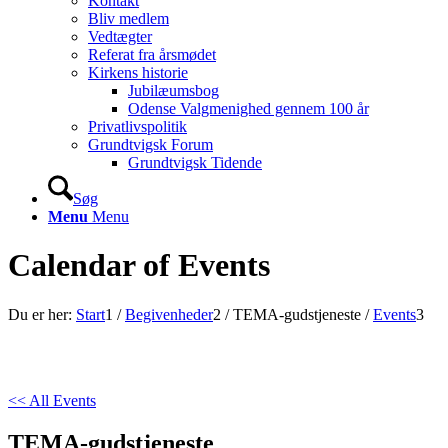
Kontakt
Bliv medlem
Vedtægter
Referat fra årsmødet
Kirkens historie
Jubilæumsbog
Odense Valgmenighed gennem 100 år
Privatlivspolitik
Grundtvigsk Forum
Grundtvigsk Tidende
Søg
Menu
Menu
Calendar of Events
Du er her:
Start
1
/
Begivenheder
2
/
TEMA-gudstjeneste
/
Events
3
<< All Events
TEMA-gudstjeneste