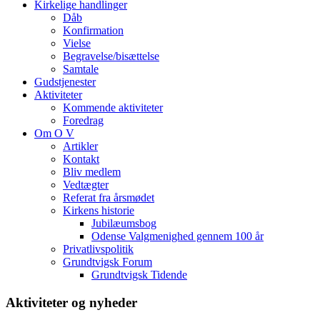
Kirkelige handlinger
Dåb
Konfirmation
Vielse
Begravelse/bisættelse
Samtale
Gudstjenester
Aktiviteter
Kommende aktiviteter
Foredrag
Om O V
Artikler
Kontakt
Bliv medlem
Vedtægter
Referat fra årsmødet
Kirkens historie
Jubilæumsbog
Odense Valgmenighed gennem 100 år
Privatlivspolitik
Grundtvigsk Forum
Grundtvigsk Tidende
Aktiviteter og nyheder