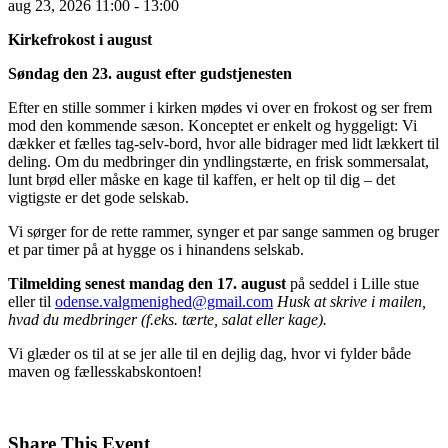
aug
23,
2026
11:00 - 13:00
Kirkefrokost i august
Søndag den 23. august efter gudstjenesten
Efter en stille sommer i kirken mødes vi over en frokost og ser frem
mod den kommende sæson. Konceptet er enkelt og hyggeligt: Vi
dækker et fælles tag-selv-bord, hvor alle bidrager med lidt lækkert til
deling. Om du medbringer din yndlingstærte, en frisk sommersalat,
lunt brød eller måske en kage til kaffen, er helt op til dig – det
vigtigste er det gode selskab.
Vi sørger for de rette rammer, synger et par sange sammen og bruger
et par timer på at hygge os i hinandens selskab.
Tilmelding
senest mandag den 17. august
på seddel i Lille stue
eller til
odense.valgmenighed@gmail.com
Husk at skrive i mailen,
hvad du medbringer (f.eks. tærte, salat eller kage).
Vi glæder os til at se jer alle til en dejlig dag, hvor vi fylder både
maven og fællesskabskontoen!
Share This Event