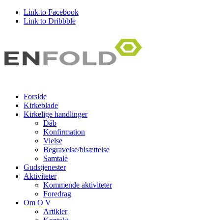
Link to Facebook
Link to Dribbble
Forside
Kirkeblade
Kirkelige handlinger
Dåb
Konfirmation
Vielse
Begravelse/bisættelse
Samtale
Gudstjenester
Aktiviteter
Kommende aktiviteter
Foredrag
Om O V
Artikler