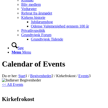
Kontakt
Bliv medlem
Vedtægter
Referat fra årsmødet
Kirkens historie
Jubilæumsbog
Odense Valgmenighed gennem 100 år
Privatlivspolitik
Grundtvigsk Forum
Grundtvigsk Tidende
Søg
Menu
Menu
Calendar of Events
Du er her:
Start
1
/
Begivenheder
2
/
Kirkefrokost
/
Events
3
<< All Events
Kirkefrokost