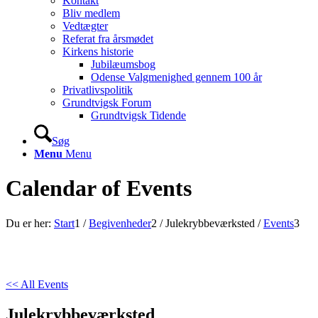
Kontakt
Bliv medlem
Vedtægter
Referat fra årsmødet
Kirkens historie
Jubilæumsbog
Odense Valgmenighed gennem 100 år
Privatlivspolitik
Grundtvigsk Forum
Grundtvigsk Tidende
Søg
Menu
Menu
Calendar of Events
Du er her:
Start
1
/
Begivenheder
2
/
Julekrybbeværksted
/
Events
3
<< All Events
Julekrybbeværksted