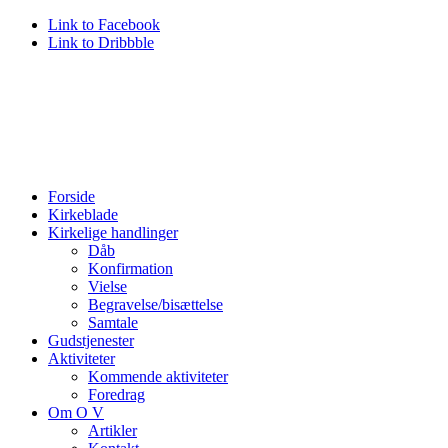
Link to Facebook
Link to Dribbble
Forside
Kirkeblade
Kirkelige handlinger
Dåb
Konfirmation
Vielse
Begravelse/bisættelse
Samtale
Gudstjenester
Aktiviteter
Kommende aktiviteter
Foredrag
Om O V
Artikler