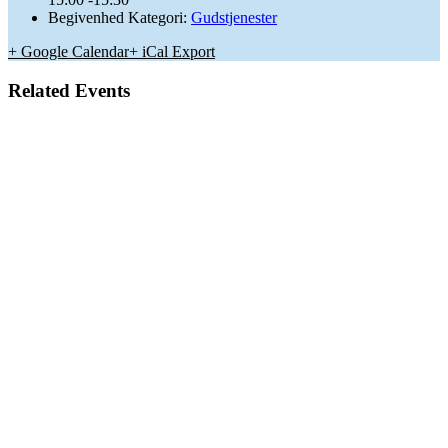
Begivenhed Kategori:
Gudstjenester
+ Google Calendar
+ iCal Export
Related Events