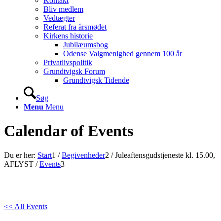
Kontakt
Bliv medlem
Vedtægter
Referat fra årsmødet
Kirkens historie
Jubilæumsbog
Odense Valgmenighed gennem 100 år
Privatlivspolitik
Grundtvigsk Forum
Grundtvigsk Tidende
Søg
Menu
Menu
Calendar of Events
Du er her:
Start
1
/
Begivenheder
2
/
Juleaftensgudstjeneste kl. 15.00,
AFLYST
/
Events
3
<< All Events