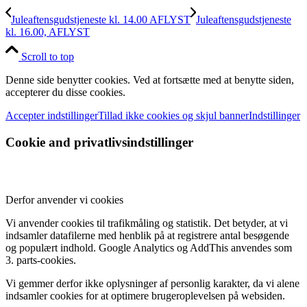
Juleaftensgudstjeneste kl. 14.00 AFLYST
Juleaftensgudstjeneste
kl. 16.00, AFLYST
Scroll to top
Denne side benytter cookies. Ved at fortsætte med at benytte siden,
accepterer du disse cookies.
Accepter indstillinger
Tillad ikke cookies og skjul banner
Indstillinger
Cookie and privatlivsindstillinger
Derfor anvender vi cookies
Vi anvender cookies til trafikmåling og statistik. Det betyder, at vi
indsamler datafilerne med henblik på at registrere antal besøgende
og populært indhold. Google Analytics og AddThis anvendes som
3. parts-cookies.
Vi gemmer derfor ikke oplysninger af personlig karakter, da vi alene
indsamler cookies for at optimere brugeroplevelsen på websiden.