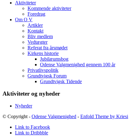
Aktiviteter
Kommende aktiviteter
Foredrag
Om O V
Artikler
Kontakt
Bliv medlem
Vedtægter
Referat fra årsmødet
Kirkens historie
Jubilæumsbog
Odense Valgmenighed gennem 100 år
Privatlivspolitik
Grundtvigsk Forum
Grundtvigsk Tidende
Aktiviteter og nyheder
Nyheder
© Copyright -
Odense Valgmenighed
-
Enfold Theme by Kriesi
Link to Facebook
Link to Dribbble