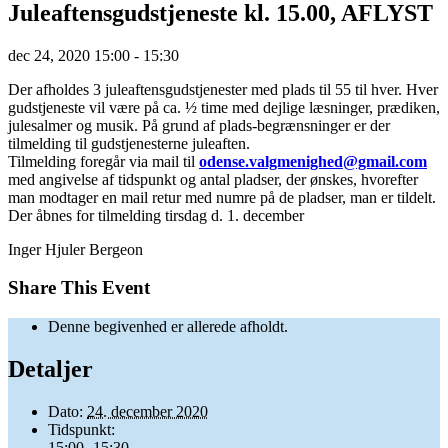
Juleaftensgudstjeneste kl. 15.00, AFLYST
dec
24,
2020
15:00 - 15:30
Der afholdes 3 juleaftensgudstjenester med plads til 55 til hver. Hver
gudstjeneste vil være på ca. ½ time med dejlige læsninger, prædiken,
julesalmer og musik. På grund af plads-begrænsninger er der
tilmelding til gudstjenesterne juleaften.
Tilmelding foregår via mail til
odense.valgmenighed@gmail.com
med angivelse af tidspunkt og antal pladser, der ønskes, hvorefter
man modtager en mail retur med numre på de pladser, man er tildelt.
Der åbnes for tilmelding tirsdag d. 1. december
Inger Hjuler Bergeon
Share This Event
Denne begivenhed er allerede afholdt.
Detaljer
Dato:
24. december 2020
Tidspunkt:
15:00 -15:30