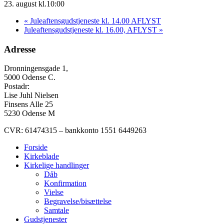
23. august kl.10:00
«
Juleaftensgudstjeneste kl. 14.00 AFLYST
Juleaftensgudstjeneste kl. 16.00, AFLYST
»
Adresse
Dronningensgade 1,
5000 Odense C.
Postadr:
Lise Juhl Nielsen
Finsens Alle 25
5230 Odense M
CVR: 61474315 – bankkonto 1551 6449263
Forside
Kirkeblade
Kirkelige handlinger
Dåb
Konfirmation
Vielse
Begravelse/bisættelse
Samtale
Gudstjenester