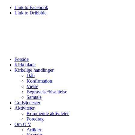
Link to Facebook
Link to Dribbble
Forside
Kirkeblade
Kirkelige handlinger
Dåb
Konfirmation
Vielse
Begravelse/bisættelse
Samtale
Gudstjenester
Aktiviteter
Kommende aktiviteter
Foredrag
Om O V
Artikler