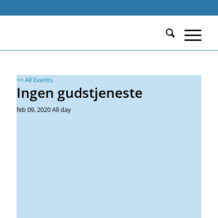
Calendar of Events
Du er her:
Start
/
Begivenheder
/
Ingen gudstjeneste
/
Events
<< All Events
Ingen gudstjeneste
feb
09,
2020
All day