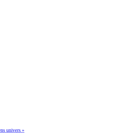
ens univers
»