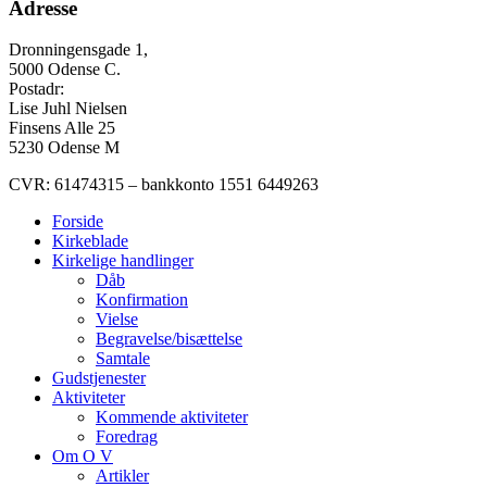
Adresse
Dronningensgade 1,
5000 Odense C.
Postadr:
Lise Juhl Nielsen
Finsens Alle 25
5230 Odense M
CVR: 61474315 – bankkonto 1551 6449263
Forside
Kirkeblade
Kirkelige handlinger
Dåb
Konfirmation
Vielse
Begravelse/bisættelse
Samtale
Gudstjenester
Aktiviteter
Kommende aktiviteter
Foredrag
Om O V
Artikler