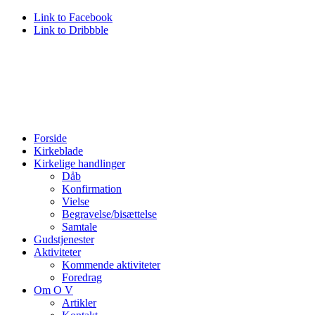
Link to Facebook
Link to Dribbble
Forside
Kirkeblade
Kirkelige handlinger
Dåb
Konfirmation
Vielse
Begravelse/bisættelse
Samtale
Gudstjenester
Aktiviteter
Kommende aktiviteter
Foredrag
Om O V
Artikler