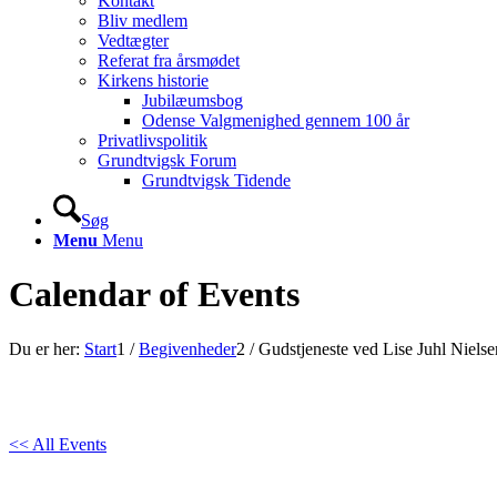
Kontakt
Bliv medlem
Vedtægter
Referat fra årsmødet
Kirkens historie
Jubilæumsbog
Odense Valgmenighed gennem 100 år
Privatlivspolitik
Grundtvigsk Forum
Grundtvigsk Tidende
Søg
Menu
Menu
Calendar of Events
Du er her:
Start
1
/
Begivenheder
2
/
Gudstjeneste ved Lise Juhl Nielse
<< All Events