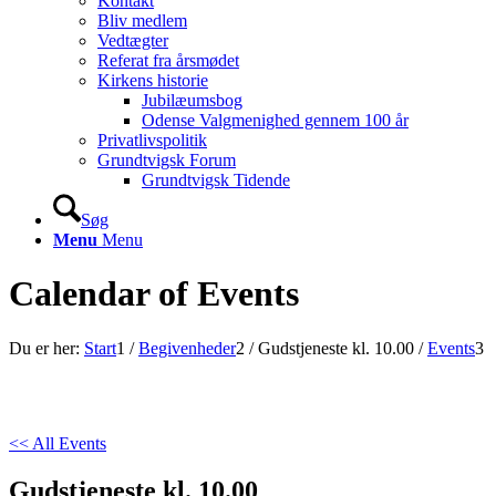
Kontakt
Bliv medlem
Vedtægter
Referat fra årsmødet
Kirkens historie
Jubilæumsbog
Odense Valgmenighed gennem 100 år
Privatlivspolitik
Grundtvigsk Forum
Grundtvigsk Tidende
Søg
Menu
Menu
Calendar of Events
Du er her:
Start
1
/
Begivenheder
2
/
Gudstjeneste kl. 10.00
/
Events
3
<< All Events
Gudstjeneste kl. 10.00