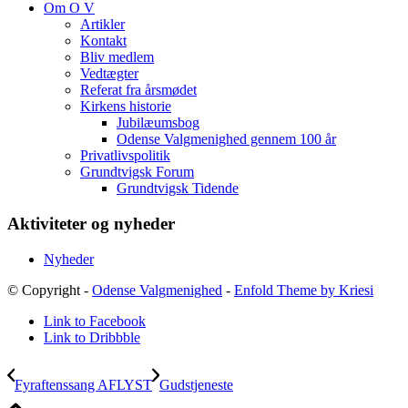
Om O V
Artikler
Kontakt
Bliv medlem
Vedtægter
Referat fra årsmødet
Kirkens historie
Jubilæumsbog
Odense Valgmenighed gennem 100 år
Privatlivspolitik
Grundtvigsk Forum
Grundtvigsk Tidende
Aktiviteter og nyheder
Nyheder
© Copyright -
Odense Valgmenighed
-
Enfold Theme by Kriesi
Link to Facebook
Link to Dribbble
Fyraftenssang AFLYST
Gudstjeneste