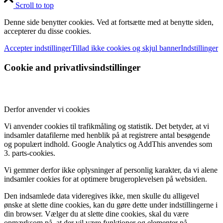
Scroll to top
Denne side benytter cookies. Ved at fortsætte med at benytte siden,
accepterer du disse cookies.
Accepter indstillinger
Tillad ikke cookies og skjul banner
Indstillinger
Cookie and privatlivsindstillinger
Derfor anvender vi cookies
Vi anvender cookies til trafikmåling og statistik. Det betyder, at vi
indsamler datafilerne med henblik på at registrere antal besøgende
og populært indhold. Google Analytics og AddThis anvendes som
3. parts-cookies.
Vi gemmer derfor ikke oplysninger af personlig karakter, da vi alene
indsamler cookies for at optimere brugeroplevelsen på websiden.
Den indsamlede data videregives ikke, men skulle du alligevel
ønske at slette dine cookies, kan du gøre dette under indstillingerne i
din browser. Vælger du at slette dine cookies, skal du være
opmærksom på, at der vil være funktioner og elementer på