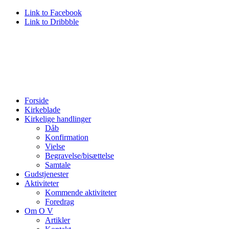
Link to Facebook
Link to Dribbble
Forside
Kirkeblade
Kirkelige handlinger
Dåb
Konfirmation
Vielse
Begravelse/bisættelse
Samtale
Gudstjenester
Aktiviteter
Kommende aktiviteter
Foredrag
Om O V
Artikler