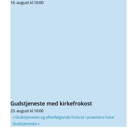
16. august kl.10:00
Gudstjeneste med kirkefrokost
23. august kl.10:00
«
Gudstjeneste og efterfølgende frokost i præstens have
Gudstjeneste
»