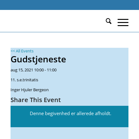
Calendar of Events
Du er her:
Start
/
Begivenheder
/
Gudstjeneste
/
Events
<< All Events
Gudstjeneste
aug
15,
2021
10:00 - 11:00
11. s.e.trinitatis
Inger Hjuler Bergeon
Share This Event
Denne begivenhed er allerede afholdt.