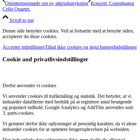
Orienteringsmøde om ny alterudsmykning
Koncert: Copenhagen
Cello Quartet.
Scroll to top
Denne side benytter cookies. Ved at fortsætte med at benytte siden,
accepterer du disse cookies.
Accepter indstillinger
Tillad ikke cookies og skjul banner
Indstillinger
Cookie and privatlivsindstillinger
Derfor anvender vi cookies
Vi anvender cookies til trafikmåling og statistik. Det betyder, at vi
indsamler datafilerne med henblik på at registrere antal besøgende
og populært indhold. Google Analytics og AddThis anvendes som
3. parts-cookies.
Vi gemmer derfor ikke oplysninger af personlig karakter, da vi alene
indsamler cookies for at optimere brugeroplevelsen på websiden.
Den indsamlede data videregives ikke, men skulle du alligevel