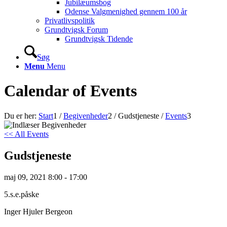
Jubilæumsbog
Odense Valgmenighed gennem 100 år
Privatlivspolitik
Grundtvigsk Forum
Grundtvigsk Tidende
Søg
Menu
Menu
Calendar of Events
Du er her:
Start
1
/
Begivenheder
2
/
Gudstjeneste
/
Events
3
<< All Events
Gudstjeneste
maj
09,
2021
8:00 - 17:00
5.s.e.påske
Inger Hjuler Bergeon