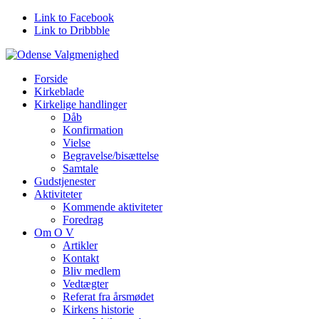
Link to Facebook
Link to Dribbble
Forside
Kirkeblade
Kirkelige handlinger
Dåb
Konfirmation
Vielse
Begravelse/bisættelse
Samtale
Gudstjenester
Aktiviteter
Kommende aktiviteter
Foredrag
Om O V
Artikler
Kontakt
Bliv medlem
Vedtægter
Referat fra årsmødet
Kirkens historie