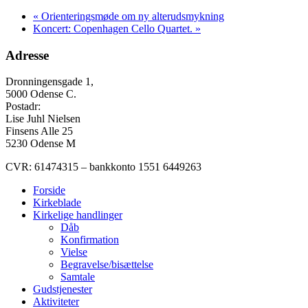
«
Orienteringsmøde om ny alterudsmykning
Koncert: Copenhagen Cello Quartet.
»
Adresse
Dronningensgade 1,
5000 Odense C.
Postadr:
Lise Juhl Nielsen
Finsens Alle 25
5230 Odense M
CVR: 61474315 – bankkonto 1551 6449263
Forside
Kirkeblade
Kirkelige handlinger
Dåb
Konfirmation
Vielse
Begravelse/bisættelse
Samtale
Gudstjenester
Aktiviteter