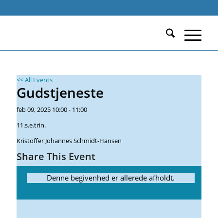
Calendar of Events
Du er her:
Start
/
Begivenheder
/
Gudstjeneste
/
Events
<< All Events
Gudstjeneste
feb
09,
2025
10:00 - 11:00
11.s.e.trin.
Kristoffer Johannes Schmidt-Hansen
Share This Event
Denne begivenhed er allerede afholdt.