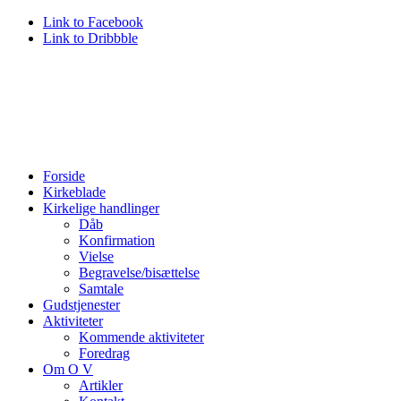
Link to Facebook
Link to Dribbble
Forside
Kirkeblade
Kirkelige handlinger
Dåb
Konfirmation
Vielse
Begravelse/bisættelse
Samtale
Gudstjenester
Aktiviteter
Kommende aktiviteter
Foredrag
Om O V
Artikler