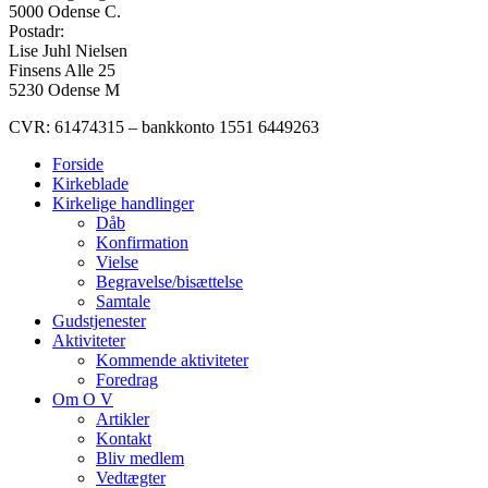
5000 Odense C.
Postadr:
Lise Juhl Nielsen
Finsens Alle 25
5230 Odense M
CVR: 61474315 – bankkonto 1551 6449263
Forside
Kirkeblade
Kirkelige handlinger
Dåb
Konfirmation
Vielse
Begravelse/bisættelse
Samtale
Gudstjenester
Aktiviteter
Kommende aktiviteter
Foredrag
Om O V
Artikler
Kontakt
Bliv medlem
Vedtægter