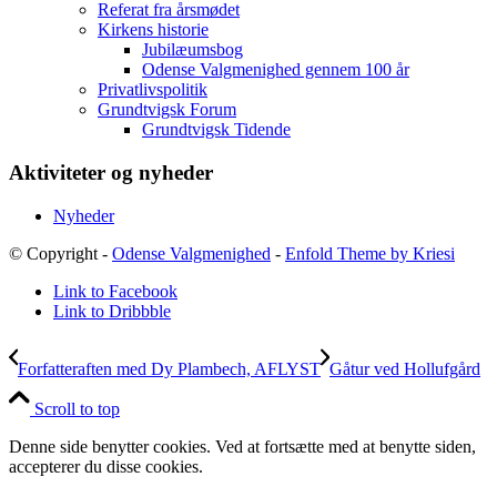
Referat fra årsmødet
Kirkens historie
Jubilæumsbog
Odense Valgmenighed gennem 100 år
Privatlivspolitik
Grundtvigsk Forum
Grundtvigsk Tidende
Aktiviteter og nyheder
Nyheder
© Copyright -
Odense Valgmenighed
-
Enfold Theme by Kriesi
Link to Facebook
Link to Dribbble
Forfatteraften med Dy Plambech, AFLYST
Gåtur ved Hollufgård
Scroll to top
Denne side benytter cookies. Ved at fortsætte med at benytte siden,
accepterer du disse cookies.