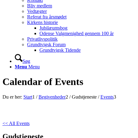
Kontakt
Bliv medlem
Vedtægter
Referat fra årsmødet
Kirkens historie
Jubilæumsbog
Odense Valgmenighed gennem 100 år
Privatlivspolitik
Grundtvigsk Forum
Grundtvigsk Tidende
Søg
Menu
Menu
Calendar of Events
Du er her:
Start
1
/
Begivenheder
2
/
Gudstjeneste
/
Events
3
<< All Events
Gudstjeneste