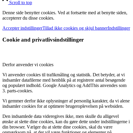
Scroll to top
Denne side benytter cookies. Ved at fortsætte med at benytte siden,
accepterer du disse cookies.
Accepter indstillinger
Tillad ikke cookies og skjul banner
Indstillinger
Cookie and privatlivsindstillinger
Derfor anvender vi cookies
Vi anvender cookies til trafikmåling og statistik. Det betyder, at vi
indsamler datafilerne med henblik på at registrere antal besøgende
og populært indhold. Google Analytics og AddThis anvendes som
3. parts-cookies.
Vi gemmer derfor ikke oplysninger af personlig karakter, da vi alene
indsamler cookies for at optimere brugeroplevelsen på websiden.
Den indsamlede data videregives ikke, men skulle du alligevel
ønske at slette dine cookies, kan du gøre dette under indstillingerne i
din browser. Vælger du at slette dine cookies, skal du være
opmærksom på, at der vil være funktioner og elementer på