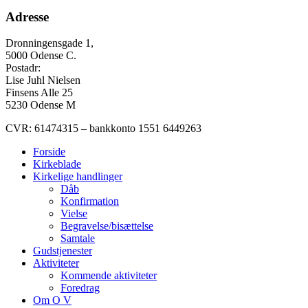
Adresse
Dronningensgade 1,
5000 Odense C.
Postadr:
Lise Juhl Nielsen
Finsens Alle 25
5230 Odense M
CVR: 61474315 – bankkonto 1551 6449263
Forside
Kirkeblade
Kirkelige handlinger
Dåb
Konfirmation
Vielse
Begravelse/bisættelse
Samtale
Gudstjenester
Aktiviteter
Kommende aktiviteter
Foredrag
Om O V