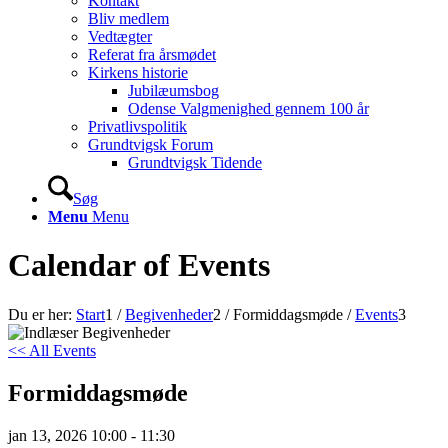
Kontakt
Bliv medlem
Vedtægter
Referat fra årsmødet
Kirkens historie
Jubilæumsbog
Odense Valgmenighed gennem 100 år
Privatlivspolitik
Grundtvigsk Forum
Grundtvigsk Tidende
Søg
Menu
Menu
Calendar of Events
Du er her:
Start
1
/
Begivenheder
2
/
Formiddagsmøde
/
Events
3
<< All Events
Formiddagsmøde
jan
13,
2026
10:00 - 11:30