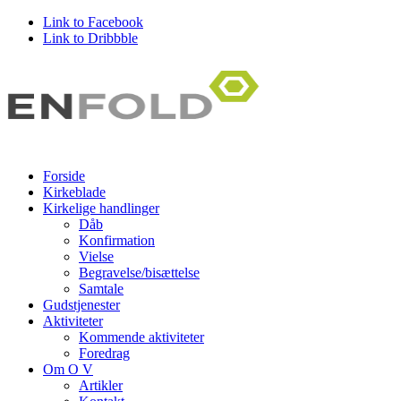
Link to Facebook
Link to Dribbble
Forside
Kirkeblade
Kirkelige handlinger
Dåb
Konfirmation
Vielse
Begravelse/bisættelse
Samtale
Gudstjenester
Aktiviteter
Kommende aktiviteter
Foredrag
Om O V
Artikler