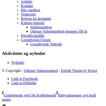
Artikler
Kontakt
Bliv medlem
Vedtægter
Referat fra årsmødet
Kirkens historie
Jubilæumsbog
Odense Valgmenighed gennem 100 år
Privatlivspolitik
Grundtvigsk Forum
Grundtvigsk Tidende
Aktiviteter og nyheder
Nyheder
© Copyright -
Odense Valgmenighed
-
Enfold Theme by Kriesi
Link to Facebook
Link to Dribbble
Gudstjeneste ved Ole Kobbelgaard
Babysalmesang -nyt hold
starter