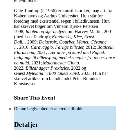
billedunivers.
Gitte Tandrup (f. 1956) er kunsthistoriker, mag.art. fra
Københavns og Aarhus Universitet. Hun står for
foredrag med eksistentiel søgen i billedkunsten. Hun
har skrevet bøger om Vilhelm Bjerke Petersen
1998;
Idioten og stjernedyret
om Harvey Martin, 2001
(med Leo Tandrup);
Kandinsky, Klee, Ernst
Dali…
2009;
Delacroix, Courbet, Manet, Cézanne
…
2010;
Caravaggio. Farlige billeder,
2012;
Botticelli.
Floras bud
, 2021;
Lær at se på kunst med Rafael.
Indgange til billedsprog med eksempler fra renæssance
og nutid
, 2021;
Malermester Giotto
.
2022,
Billedhugger Praxiteles
. 2022 og
senest
Myteland i 1800-tallets kunst.
2023. Hun har
skrevet artikler om blandt andet Peter Brandes i
Kunstavisen.
Share This Event
Denne begivenhed er allerede afholdt.
Detaljer