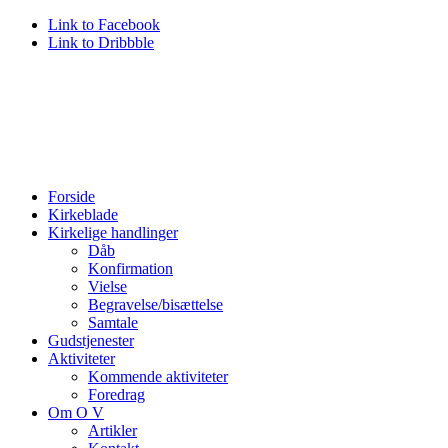
Link to Facebook
Link to Dribbble
Forside
Kirkeblade
Kirkelige handlinger
Dåb
Konfirmation
Vielse
Begravelse/bisættelse
Samtale
Gudstjenester
Aktiviteter
Kommende aktiviteter
Foredrag
Om O V
Artikler