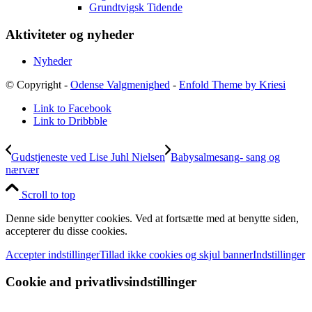
Grundtvigsk Tidende
Aktiviteter og nyheder
Nyheder
© Copyright -
Odense Valgmenighed
-
Enfold Theme by Kriesi
Link to Facebook
Link to Dribbble
Gudstjeneste ved Lise Juhl Nielsen
Babysalmesang- sang og
nærvær
Scroll to top
Denne side benytter cookies. Ved at fortsætte med at benytte siden,
accepterer du disse cookies.
Accepter indstillinger
Tillad ikke cookies og skjul banner
Indstillinger
Cookie and privatlivsindstillinger