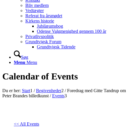
Kontakt
Bliv medlem
Vedtægter
Referat fra årsmødet
Kirkens historie
Jubilæumsbog
Odense Valgmenighed gennem 100 år
Privatlivspolitik
Grundtvigsk Forum
Grundtvigsk Tidende
Søg
Menu
Menu
Calendar of Events
Du er her:
Start
1
/
Begivenheder
2
/
Foredrag med Gitte Tandrup om
Peter Brandes billedkunst
/
Events
3
<< All Events