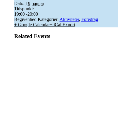
Dato:
19. januar
Tidspunkt:
19:00 -20:00
Begivenhed Kategorier:
Aktiviteter
,
Foredrag
+ Google Calendar
+ iCal Export
Related Events