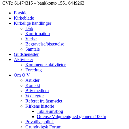
CVR: 61474315 – bankkonto 1551 6449263
Forside
Kirkeblade
Kirkelige handlinger
Dåb
Konfirmation
Vielse
Begravelse/bisættelse
Samtale
Gudstjenester
Aktiviteter
Kommende aktiviteter
Foredrag
Om O V
Artikler
Kontakt
Bliv medlem
Vedtægter
Referat fra årsmødet
Kirkens historie
Jubilæumsbog
Odense Valgmenighed gennem 100 år
Privatlivspolitik
Grundtvigsk Forum