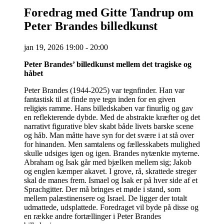
Foredrag med Gitte Tandrup om
Peter Brandes billedkunst
jan
19,
2026
19:00 - 20:00
Peter Brandes’ billedkunst mellem det tragiske og
håbet
Peter Brandes (1944-2025) var tegnfinder. Han var
fantastisk til at finde nye tegn inden for en given
religiøs ramme. Hans billedskaben var finurlig og gav
en reflekterende dybde. Med de abstrakte kræfter og det
narrativt figurative blev skabt både livets barske scene
og håb. Man måtte have syn for det svære i at stå over
for hinanden. Men samtalens og fællesskabets mulighed
skulle udsiges igen og igen. Brandes nytænkte myterne.
Abraham og Isak går med bjælken mellem sig; Jakob
og englen kæmper akavet. I grove, rå, skrattede streger
skal de manes frem. Ismael og Isak er på hver side af et
Sprachgitter. Der må bringes et møde i stand, som
mellem palæstinensere og Israel. De ligger der totalt
udmattede, udsplattede. Foredraget vil byde på disse og
en række andre fortællinger i Peter Brandes