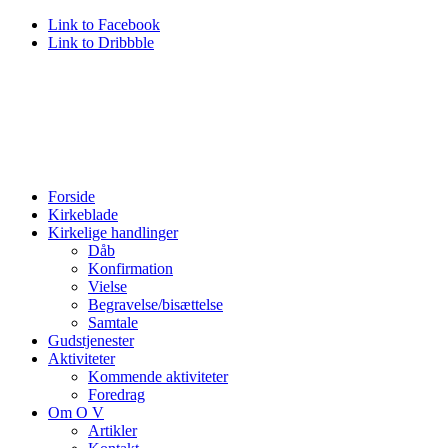
Link to Facebook
Link to Dribbble
Forside
Kirkeblade
Kirkelige handlinger
Dåb
Konfirmation
Vielse
Begravelse/bisættelse
Samtale
Gudstjenester
Aktiviteter
Kommende aktiviteter
Foredrag
Om O V
Artikler