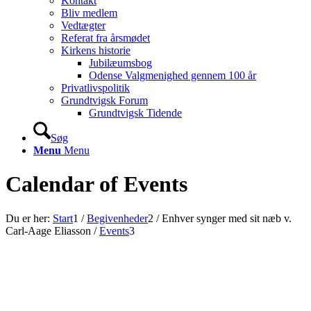
Kontakt
Bliv medlem
Vedtægter
Referat fra årsmødet
Kirkens historie
Jubilæumsbog
Odense Valgmenighed gennem 100 år
Privatlivspolitik
Grundtvigsk Forum
Grundtvigsk Tidende
Søg
Menu
Menu
Calendar of Events
Du er her:
Start
1
/
Begivenheder
2
/
Enhver synger med sit næb v.
Carl-Aage Eliasson
/
Events
3