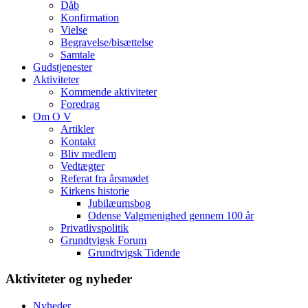
Dåb
Konfirmation
Vielse
Begravelse/bisættelse
Samtale
Gudstjenester
Aktiviteter
Kommende aktiviteter
Foredrag
Om O V
Artikler
Kontakt
Bliv medlem
Vedtægter
Referat fra årsmødet
Kirkens historie
Jubilæumsbog
Odense Valgmenighed gennem 100 år
Privatlivspolitik
Grundtvigsk Forum
Grundtvigsk Tidende
Aktiviteter og nyheder
Nyheder