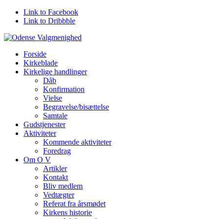
Link to Facebook
Link to Dribbble
Forside
Kirkeblade
Kirkelige handlinger
Dåb
Konfirmation
Vielse
Begravelse/bisættelse
Samtale
Gudstjenester
Aktiviteter
Kommende aktiviteter
Foredrag
Om O V
Artikler
Kontakt
Bliv medlem
Vedtægter
Referat fra årsmødet
Kirkens historie