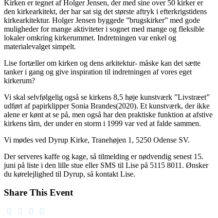
Kirken er tegnet af Holger Jensen, der med sine over 50 kirker er
den kirkearkitekt, der har sat sig det største aftryk i efterkrigstidens
kirkearkitektur. Holger Jensen byggede ”brugskirker” med gode
muligheder for mange aktiviteter i sognet med mange og fleksible
lokaler omkring kirkerummet. Indretningen var enkel og
materialevalget simpelt.
Lise fortæller om kirken og dens arkitektur- måske kan det sætte
tanker i gang og give inspiration til indretningen af vores eget
kirkerum?
Vi skal selvfølgelig også se kirkens 8,5 høje kunstværk ”Livstræet”
udført af papirklipper Sonia Brandes(2020). Et kunstværk, der ikke
alene er kønt at se på, men også har den praktiske funktion at afstive
kirkens tårn, der under en storm i 1999 var ved at falde sammen.
Vi mødes ved Dyrup Kirke, Tranehøjen 1, 5250 Odense SV.
Der serveres kaffe og kage, så tilmelding er nødvendig senest 15.
juni på liste i den lille stue eller SMS til Lise på 5115 8011. Ønsker
du kørelejlighed til Dyrup, så kontakt Lise.
Share This Event