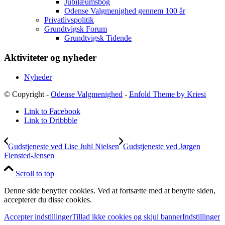
Jubilæumsbog
Odense Valgmenighed gennem 100 år
Privatlivspolitik
Grundtvigsk Forum
Grundtvigsk Tidende
Aktiviteter og nyheder
Nyheder
© Copyright -
Odense Valgmenighed
-
Enfold Theme by Kriesi
Link to Facebook
Link to Dribbble
Gudstjeneste ved Lise Juhl Nielsen
Gudstjeneste ved Jørgen
Flensted-Jensen
Scroll to top
Denne side benytter cookies. Ved at fortsætte med at benytte siden,
accepterer du disse cookies.
Accepter indstillinger
Tillad ikke cookies og skjul banner
Indstillinger