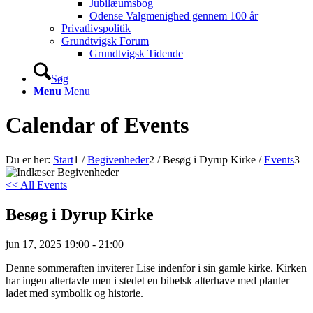
Jubilæumsbog
Odense Valgmenighed gennem 100 år
Privatlivspolitik
Grundtvigsk Forum
Grundtvigsk Tidende
Søg
Menu
Menu
Calendar of Events
Du er her:
Start
1
/
Begivenheder
2
/
Besøg i Dyrup Kirke
/
Events
3
<< All Events
Besøg i Dyrup Kirke
jun
17,
2025
19:00 - 21:00
Denne so
mmeraften inviterer Lise indenfor i sin gamle kirke. Kirken
har ingen altertavle men i stedet en bibelsk alterhave med planter
ladet med symbolik og historie.